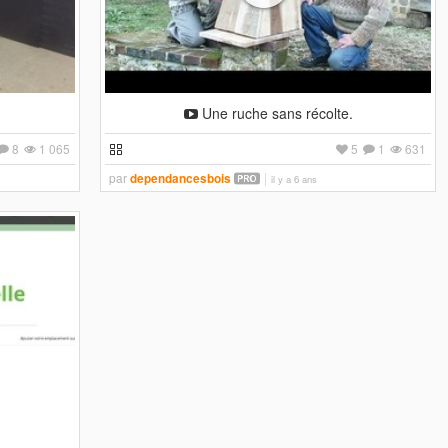
Une ruche sans récolte.
8
1 065
5
1
631
par
dependancesbois
il y a 6 ans