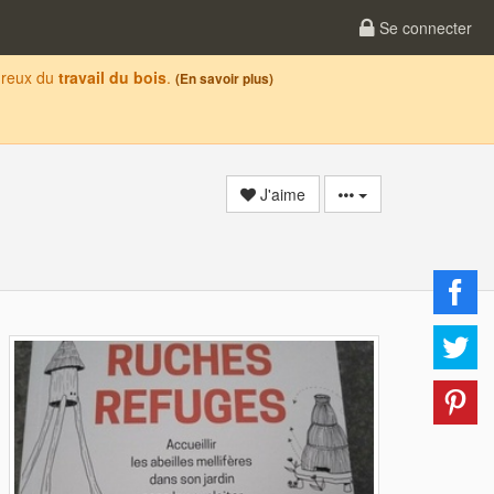
Se connecter
oureux du
travail du bois
.
(En savoir plus)
J'aime