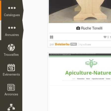
Catalogues
Ruche Tonelli
Annuaires
9
par
Boisbarbu
il y a 5 ans
Trouvailles
Evènements
Annonces