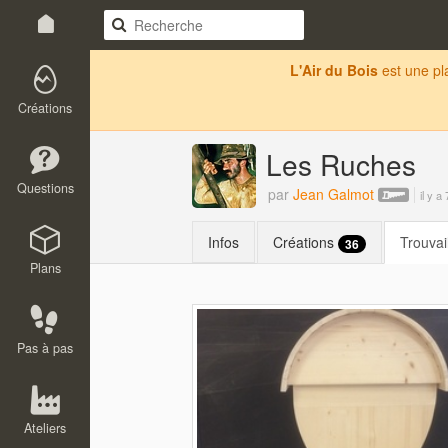
L'Air du Bois
est une p
Créations
Les Ruches
Questions
par
Jean Galmot
il y a
Infos
Créations
Trouvai
36
Plans
Pas à pas
Ateliers