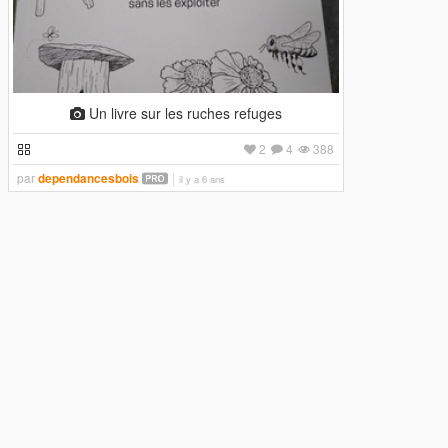
Un livre sur les ruches refuges
2
4
388
par
dependancesbois
il y a 6 ans