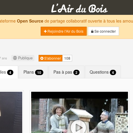
lateforme
Open Source
de partage collaboratif ouverte à tous les am
Rejoindre l'Air du Bois
Se connecter
Publique
 7 ans
S'abonner
108
lles
Plans
Pas à pas
Questions
4
10
2
4