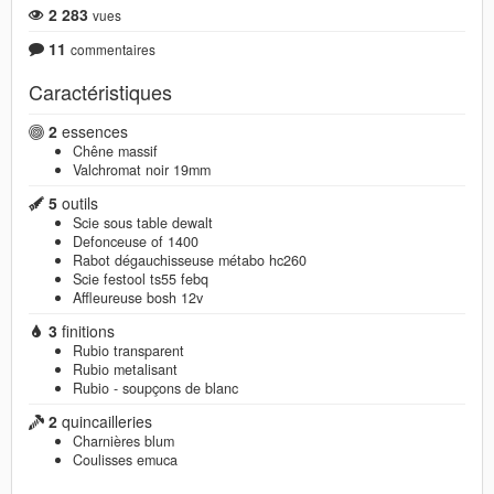
2 283
vues
11
commentaires
Caractéristiques
2
essences
Chêne massif
Valchromat noir 19mm
5
outils
Scie sous table dewalt
Defonceuse of 1400
Rabot dégauchisseuse métabo hc260
Scie festool ts55 febq
Affleureuse bosh 12v
3
finitions
Rubio transparent
Rubio metalisant
Rubio - soupçons de blanc
2
quincailleries
Charnières blum
Coulisses emuca