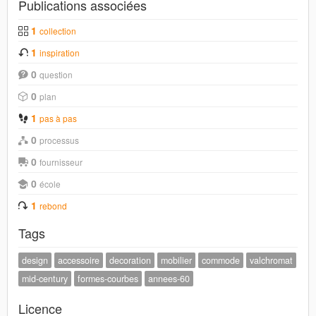
Publications associées
1
collection
1
inspiration
0
question
0
plan
1
pas à pas
0
processus
0
fournisseur
0
école
1
rebond
Tags
design
accessoire
decoration
mobilier
commode
valchromat
mid-century
formes-courbes
annees-60
Licence