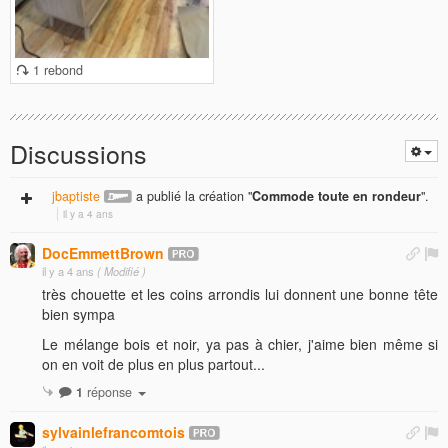
1 rebond
Discussions
jbaptiste
a publié la création "
Commode toute en rondeur
".
il y a 4 ans
DocEmmettBrown
il y a 4 ans
( Modifié )
très chouette et les coins arrondis lui donnent une bonne tête
bien sympa
Le mélange bois et noir, ya pas à chier, j'aime bien même si
on en voit de plus en plus partout...
1
réponse
sylvainlefrancomtois