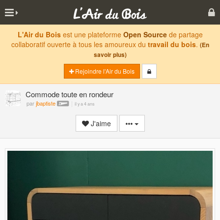
L'Air du Bois
est une plateforme
Open Source
de partage
collaboratif ouverte à tous les amoureux du
travail du bois
.
(En
savoir plus)
Rejoindre l'Air du Bois
Commode toute en rondeur
par
jbaptiste
il y a 4 ans
J'aime