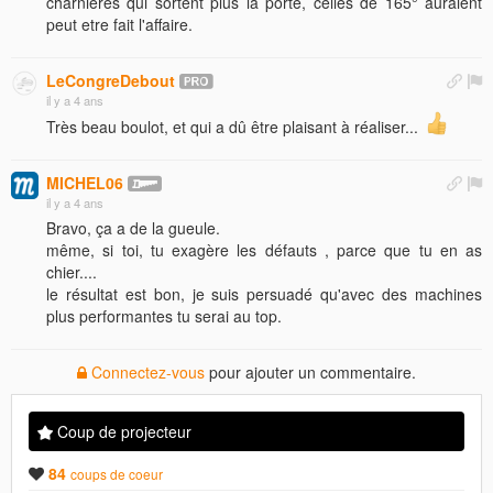
charnières qui sortent plus la porte, celles de 165° auraient
peut etre fait l'affaire.
LeCongreDebout
il y a 4 ans
Très beau boulot, et qui a dû être plaisant à réaliser...
MICHEL06
il y a 4 ans
Bravo, ça a de la gueule.
même, si toi, tu exagère les défauts , parce que tu en as
chier....
le résultat est bon, je suis persuadé qu'avec des machines
plus performantes tu serai au top.
Connectez-vous
pour ajouter un commentaire.
Coup de projecteur
84
coups de coeur