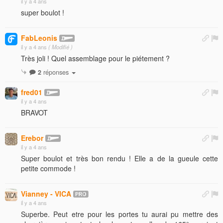
il y a 4 ans
super boulot !
FabLeonis
il y a 4 ans
( Modifié )
Très joli ! Quel assemblage pour le piétement ?
2
réponses
fred01
il y a 4 ans
BRAVOT
Erebor
il y a 4 ans
Super boulot et très bon rendu ! Elle a de la gueule cette
petite commode !
Vianney - VICA
il y a 4 ans
Superbe. Peut etre pour les portes tu aurai pu mettre des