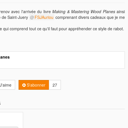
renov avec l'arrivée du livre
Making & Mastering Wood Planes
ainsi
e de Saint-Juery
FSJAuriou
comprenant divers cadeaux que je me
e qui comprend tout ce qu'il faut pour appréhender ce style de rabot.
lanes
J'aime
S'abonner
27
s