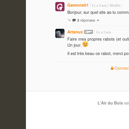
Garenne01
il y a 3 ans
( Modifié )
Bonjour, sur quel site as-tu comm
3
réponses
Artanux
il y a 3 ans
Faire mes propres rabots (et out
Un jour.
Il est très beau ce rabot, merci p
Connect
L'Air du Bois
es