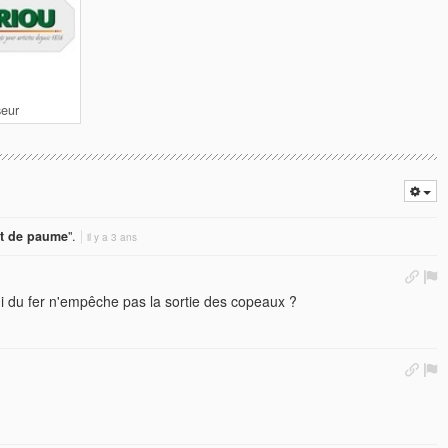
seur
t de paume
".
il y a 3 ans
pui du fer n'empêche pas la sortie des copeaux ?