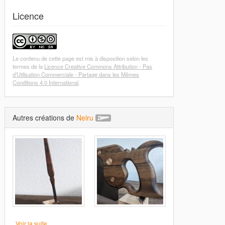
Licence
Le contenu de cette page est mis à disposition selon les
termes de la
Licence Creative Commons Attribution - Pas
d’Utilisation Commerciale - Partage dans les Mêmes
Conditions 4.0 International
.
Autres créations de
Neiru
Voir la suite...