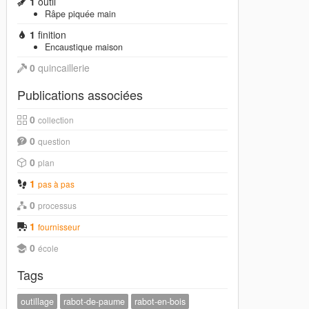
1
outil
Râpe piquée main
1
finition
Encaustique maison
0
quincaillerie
Publications associées
0
collection
0
question
0
plan
1
pas à pas
0
processus
1
fournisseur
0
école
Tags
outillage
rabot-de-paume
rabot-en-bois