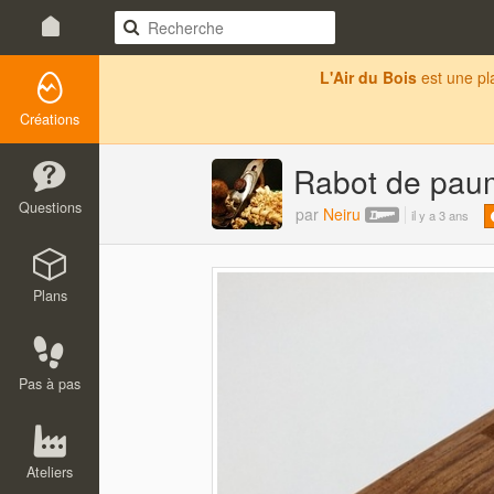
L'Air du Bois
est une p
Créations
Rabot de pau
Questions
par
Neiru
il y a 3 ans
Plans
Pas à pas
Ateliers