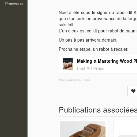
Processus
Noêl a été sous le signe du rabot dit K
que d'un colis en provenance de la forg
suis fait.
L'un d'eux est ce kit pour rabot de paum
Un pas à pas arrivera demain.
Prochaine étape, un rabot à recaler.
Making & Mastering Wood P
Lost Art Press
Mis à jour
il y a 3 ans
Publications associée