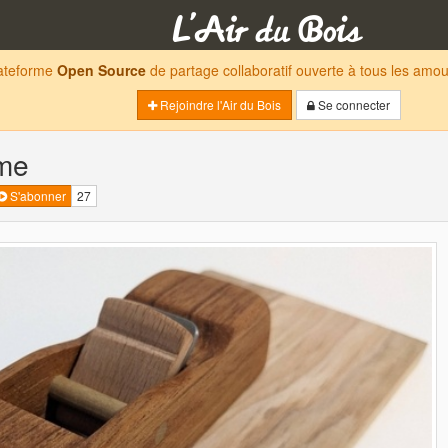
lateforme
Open Source
de partage collaboratif ouverte à tous les am
Rejoindre l'Air du Bois
Se connecter
me
S'abonner
27