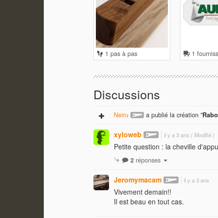
1 pas à pas
1 fournis
Discussions
Neiru
a publié la création "
Rabo
xyloweb
il y a 3 ans
( Modifié )
Petite question : la cheville d'ap
2
réponses
Jeromymacam
il y a 3 ans
Vivement demain!!
Il est beau en tout cas.