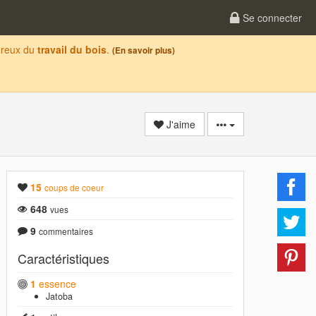
Se connecter
oureux du
travail du bois
.
(En savoir plus)
J'aime
15
coups de coeur
648
vues
9
commentaires
Caractéristiques
1
essence
Jatoba