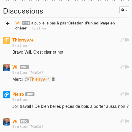
Discussions
Wil
a publié le pas à pas "
Création d'un solivage en
chêne
".
il y a 8 ans
Thierry974
il y a 8 ans
Bravo Will. C'est clair et net.
Wil
il y a 8 ans
( Modifié )
Merci
Thierry974
!!!
Pierro
il y a 8 ans
Joli travail ! De bien belles pièces de bois à porter aussi, non ?
Wil
il y a 8 ans
( Modifié )