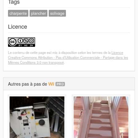
Tags
charpente
plancher
solivage
Licence
Le contenu de cette page est mis à disposition selon les termes de la
Licence
Creative Commons Attribution - Pas d’Utilisation Commerciale - Partage dans les
Mêmes Conditions 3.0 non transposé
.
Autres pas à pas de
Wil