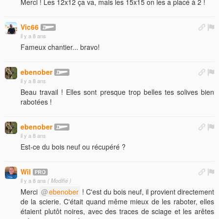
Merci ! Les 12x12 ça va, mais les 15x15 on les a placé à 2 !
Vic66
il y a 8 ans
Fameux chantier... bravo!
ebenober
il y a 8 ans
Beau travail ! Elles sont presque trop belles tes solives bien
rabotées !
ebenober
il y a 8 ans
Est-ce du bois neuf ou récupéré ?
Wil
il y a 8 ans
( Modifié )
Merci
ebenober
! C'est du bois neuf, il provient directement
de la scierie. C'était quand même mieux de les raboter, elles
étaient plutôt noires, avec des traces de sciage et les arêtes