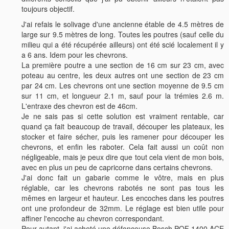
toujours objectif.
J'ai refais le solivage d'une ancienne étable de 4.5 mètres de
large sur 9.5 mètres de long. Toutes les poutres (sauf celle du
milieu qui a été récupérée ailleurs) ont été scié localement il y
a 6 ans. Idem pour les chevrons.
La première poutre a une section de 16 cm sur 23 cm, avec
poteau au centre, les deux autres ont une section de 23 cm
par 24 cm. Les chevrons ont une section moyenne de 9.5 cm
sur 11 cm, et longueur 2.1 m, sauf pour la trémies 2.6 m.
L'entraxe des chevron est de 46cm.
Je ne sais pas si cette solution est vraiment rentable, car
quand ça fait beaucoup de travail, découper les plateaux, les
stocker et faire sécher, puis les ramener pour découper les
chevrons, et enfin les raboter. Cela fait aussi un coût non
négligeable, mais je peux dire que tout cela vient de mon bois,
avec en plus un peu de capricorne dans certains chevrons.
J'ai donc fait un gabarie comme le vôtre, mais en plus
réglable, car les chevrons rabotés ne sont pas tous les
mêmes en largeur et hauteur. Les encoches dans les poutres
ont une profondeur de 32mm. Le réglage est bien utile pour
affiner l'encoche au chevron correspondant.
Pour autant, j'ai acheté une défonceuse Bosch POF 1400 ACE