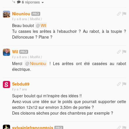
6
réponses
Niouniou
il y a 8 ans
( Modifié )
Beau boulot
Wil
Tu casses les arêtes à l'ebauchoir ? Au rabot, à la toupie ?
Défonceuse ? Plane ?
Wil
il y a 8 ans
( Modifié )
Merci
Niouniou
! Les arêtes ont été cassées au rabot
électrique.
Sebdu89
il y a 7 ans
Super boulot qui m'inspire des idées !!
Avez-vous une idée sur le poids que pourrait supporter cette
section 12x12 sur environ 3,50m de portée ?
Des cloisons sèches pour des chambres par exemple ?
sylvainlefrancomtois