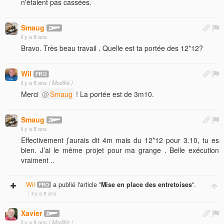
n'étaient pas cassées.
Smaug
il y a 8 ans
Bravo. Très beau travail . Quelle est ta portée des 12*12?
Wil
il y a 8 ans
( Modifié )
Merci
Smaug
! La portée est de 3m10.
Smaug
il y a 8 ans
Effectivement j’aurais dit 4m mais du 12*12 pour 3.10, tu es
bien. J’ai le même projet pour ma grange . Belle exécution
vraiment ..
Wil
a publié l'article "
Mise en place des entretoises
".
il y a 8 ans
Xavier
il y a 8 ans
( Modifié )