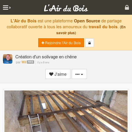
L'Air du Bois
est une plateforme
Open Source
de partage
collaboratif ouverte à tous les amoureux du
travail du bois
.
(En
savoir plus)
Rejoindre l'Air du Bois
Création d'un solivage en chêne
par
Wil
il y a 8 ans
J'aime