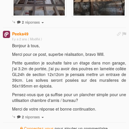
2
réponses
Peeka49
il y a 2 ans
( Modifié )
Bonjour à tous,
Merci pour ce post, superbe réalisation, bravo Will.
Petite question je souhaite faire un étage dans mon garage,
j'ai 3.2m de portée, j'ai pu avoir des poutres en lamelée collée
GL24h de section 12x12cm je pensais mettre un entraxe de
39cm. Les solives seront posées sur des muralieres de
56x195mm en épicéa.
Pensez-vous que ça suffise pour un plancher simple pour une
utilisation chambre d'amis / bureau?
Merci de votre réponse et bonne continuation.
2
réponses
Connectez-vous
pour ajouter un commentaire.