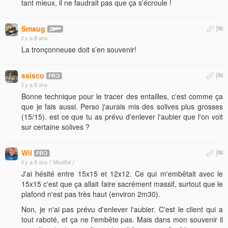
tant mieux, il ne faudrait pas que ça s'écroule !
Smaug
il y a 8 ans
La tronçonneuse doit s’en souvenir!
ssisco
il y a 8 ans
Bonne technique pour le tracer des entailles, c'est comme ça
que je fais aussi. Perso j'aurais mis des solives plus grosses
(15/15). est ce que tu as prévu d'enlever l'aubier que l'on voit
sur certaine solives ?
Wil
il y a 8 ans
( Modifié )
J'ai hésité entre 15x15 et 12x12. Ce qui m'embêtait avec le
15x15 c'est que ça allait faire sacrément massif, surtout que le
plafond n'est pas très haut (environ 2m30).
Non, je n'ai pas prévu d'enlever l'aubier. C'est le client qui a
tout raboté, et ça ne l'embête pas. Mais dans mon souvenir il