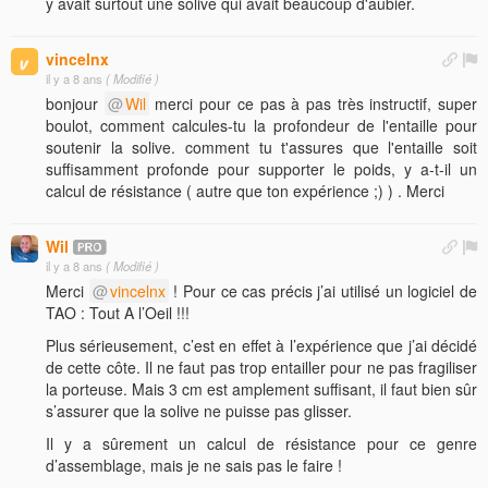
y avait surtout une solive qui avait beaucoup d'aubier.
vincelnx
il y a 8 ans
( Modifié )
bonjour
Wil
merci pour ce pas à pas très instructif, super
boulot, comment calcules-tu la profondeur de l'entaille pour
soutenir la solive. comment tu t'assures que l'entaille soit
suffisamment profonde pour supporter le poids, y a-t-il un
calcul de résistance ( autre que ton expérience ;) ) . Merci
Wil
il y a 8 ans
( Modifié )
Merci
vincelnx
! Pour ce cas précis j’ai utilisé un logiciel de
TAO : Tout A l’Oeil !!!
Plus sérieusement, c’est en effet à l’expérience que j’ai décidé
de cette côte. Il ne faut pas trop entailler pour ne pas fragiliser
la porteuse. Mais 3 cm est amplement suffisant, il faut bien sûr
s’assurer que la solive ne puisse pas glisser.
Il y a sûrement un calcul de résistance pour ce genre
d’assemblage, mais je ne sais pas le faire !