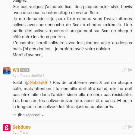
voliges.
Sur ces voliges, j'aimerais fixer des plaques acier style Lewis
avec une couche béton allégé d'environ 6cm.
Je me demande si je peux fixer comme vous l'avez fait mes
solives avec une encoche de 3cm à chaque extrémité. Une
partie des solives reposerait uniquement sur 3cm de chaque
côté entre les deux poutres.
L'ensemble serait solidaire avec les plaques acier au-dessus
mais j'ai des doutes....je préfère avoir votre opinion.
Merci d'avance,
Wil
il y a 7 ans
( Modifié )
Salut
Sebdu89
! Pas de problème avec 3 cm de chaque
côté, mais attention : ton entaille doit être saine, elle ne doit
pas être faite dans l’aubier sinon elle ne sera pas résistante.
Les bouts de tes solives doivent eux aussi être sains. Et enfin
la longueur des solives doit être ajustée au plus près.
1
réponse
Sebdu89
il y a 7 ans