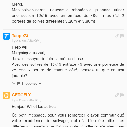
Merci,
Mes solives seront "neuves" et rabotées et je pense utiliser
une section 12x15 avec un entraxe de 40cm max (j'ai 2
portées de solives différentes 3,20m et 3,80m)
Taupe73
il y a 5 ans
( Modifié )
Hello will
Magnifique travail,
Je vais essayer de faire la même chose
Avec des solives de 15x15 entraxe 45 avec une porteuse de
25 x23 6 poutre de chaque côté, penses tu que ce soit
jouable?
1
réponse
GERGELY
il y a 2 ans
( Modifié )
Bonjour Wil et les autres,
Ce petit message, pour vous remercier d'avoir communiqué
votre expérience de solivage, qui m'a bien été utile. Les
différents conseils que j'ai pu obtenir ailleurs n'étaient pas