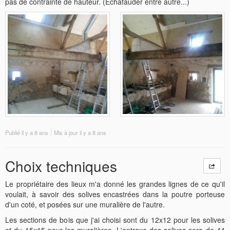
pas de contrainte de hauteur. (Échafauder entre autre...)
Publié
il y a 8 ans
Mis à jour
il y a 8 ans
Choix techniques
Le propriétaire des lieux m'a donné les grandes lignes de ce qu'il
voulait, à savoir des solives encastrées dans la poutre porteuse
d'un coté, et posées sur une muralière de l'autre.
Les sections de bois que j'ai choisi sont du 12x12 pour les solives
et du 15x15 pour les muralières. L'entraxe des solives sera de 44