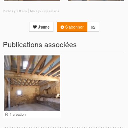
Publié
il y a 8 ans
Mis à jour
il y a 8 ans
J'aime
S'abonner
62
Publications associées
1 création