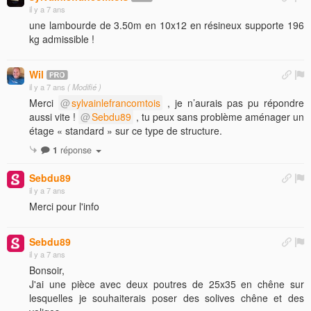
il y a 7 ans
une lambourde de 3.50m en 10x12 en résineux supporte 196
kg admissible !
Wil
il y a 7 ans
( Modifié )
Merci
sylvainlefrancomtois
, je n’aurais pas pu répondre
aussi vite !
Sebdu89
, tu peux sans problème aménager un
étage « standard » sur ce type de structure.
1
réponse
Sebdu89
il y a 7 ans
Merci pour l'info
Sebdu89
il y a 7 ans
Bonsoir,
J'ai une pièce avec deux poutres de 25x35 en chêne sur
lesquelles je souhaiterais poser des solives chêne et des