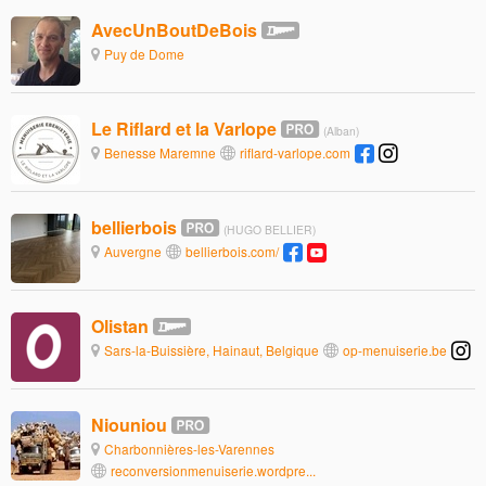
AvecUnBoutDeBois
Puy de Dome
Le Riflard et la Varlope
(Alban)
Benesse Maremne
riflard-varlope.com
bellierbois
(HUGO BELLIER)
Auvergne
bellierbois.com/
Olistan
Sars-la-Buissière, Hainaut, Belgique
op-menuiserie.be
Niouniou
Charbonnières-les-Varennes
reconversionmenuiserie.wordpre...