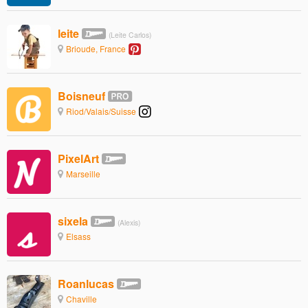
leite
(Leite Carlos)
Brioude, France
Boisneuf
Riod/Valais/Suisse
PixelArt
Marseille
sixela
(Alexis)
Elsass
Roanlucas
Chaville