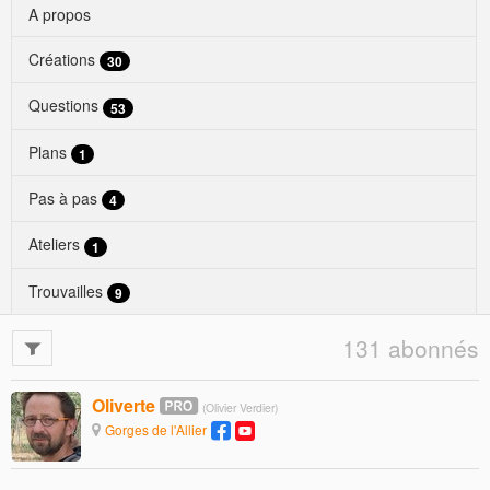
A propos
Créations
30
Questions
53
Plans
1
Pas à pas
4
Ateliers
1
Trouvailles
9
131 abonnés
Oliverte
(Olivier Verdier)
Gorges de l'Allier