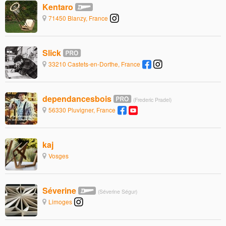
Kentaro
71450 Blanzy, France
Slick
33210 Castets-en-Dorthe, France
dependancesbois
(Frederic Pradel)
56330 Pluvigner, France
kaj
Vosges
Séverine
(Séverine Ségur)
Limoges