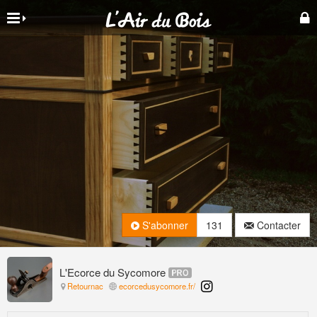
S'abonner
131
Contacter
L'Ecorce du Sycomore
Retournac
ecorcedusycomore.fr/