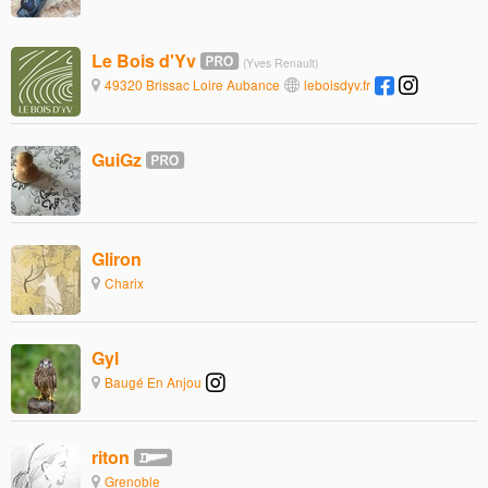
Le Bois d'Yv
(Yves Renault)
49320 Brissac Loire Aubance
leboisdyv.fr
GuiGz
Gliron
Charix
Gyl
Baugé En Anjou
riton
Grenoble