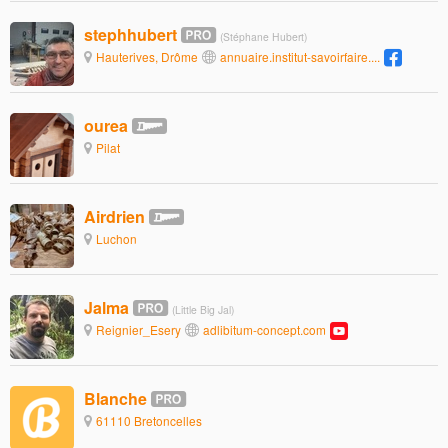
stephhubert
(Stéphane Hubert)
Hauterives, Drôme
annuaire.institut-savoirfaire....
ourea
Pilat
Airdrien
Luchon
Jalma
(Little Big Jal)
Reignier_Esery
adlibitum-concept.com
Blanche
61110 Bretoncelles