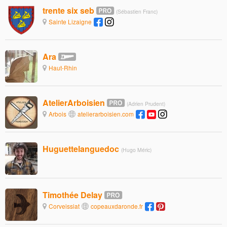
trente six seb
(Sébastien Franc)
Sainte Lizaigne
Ara
Haut-Rhin
AtelierArboisien
(Adrien Prudent)
Arbois
atelierarboisien.com
Huguettelanguedoc
(Hugo Méric)
Timothée Delay
Corveissiat
copeauxdaronde.fr