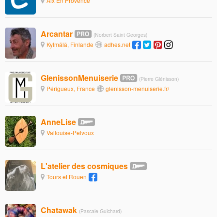
Aix En Provence
Arcantar
(Norbert Saint Georges)
Kylmälä, Finlande
adhes.net
GlenissonMenuiserie
(Pierre Glénisson)
Périgueux, France
glenisson-menuiserie.fr/
AnneLise
Vallouise-Pelvoux
L'atelier des cosmiques
Tours et Rouen
Chatawak
(Pascale Guichard)