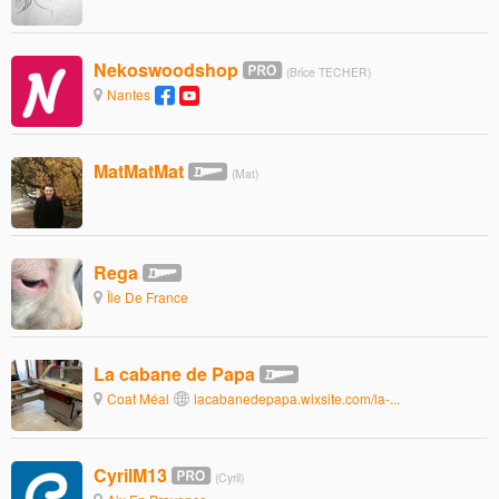
Nekoswoodshop
(Brice TECHER)
Nantes
MatMatMat
(Mat)
Rega
Île De France
La cabane de Papa
Coat Méal
lacabanedepapa.wixsite.com/la-...
CyrilM13
(Cyril)