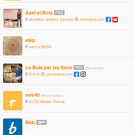
Axel et Bois
Montréal, Québec, Canada
axeletbois.com
step
vienne 38200
Le Bois par les Sens
(Yannick Bos)
51210
yannickbos.com
rere40
(Rémi Foraison)
01700 Miribel, France
Bbb