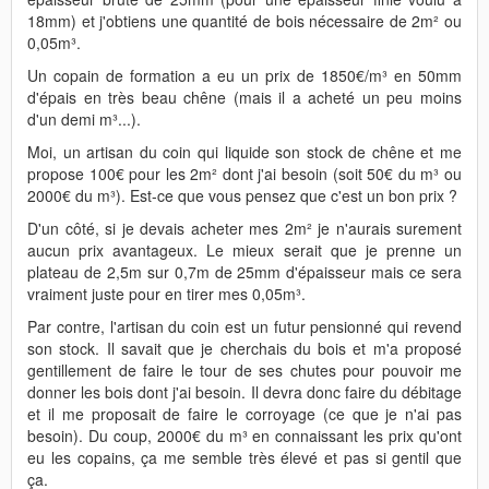
18mm) et j'obtiens une quantité de bois nécessaire de 2m² ou
0,05m³.
Un copain de formation a eu un prix de 1850€/m³ en 50mm
d'épais en très beau chêne (mais il a acheté un peu moins
d'un demi m³...).
Moi, un artisan du coin qui liquide son stock de chêne et me
propose 100€ pour les 2m² dont j'ai besoin (soit 50€ du m³ ou
2000€ du m³). Est-ce que vous pensez que c'est un bon prix ?
D'un côté, si je devais acheter mes 2m² je n'aurais surement
aucun prix avantageux. Le mieux serait que je prenne un
plateau de 2,5m sur 0,7m de 25mm d'épaisseur mais ce sera
vraiment juste pour en tirer mes 0,05m³.
Par contre, l'artisan du coin est un futur pensionné qui revend
son stock. Il savait que je cherchais du bois et m'a proposé
gentillement de faire le tour de ses chutes pour pouvoir me
donner les bois dont j'ai besoin. Il devra donc faire du débitage
et il me proposait de faire le corroyage (ce que je n'ai pas
besoin). Du coup, 2000€ du m³ en connaissant les prix qu'ont
eu les copains, ça me semble très élevé et pas si gentil que
ça.