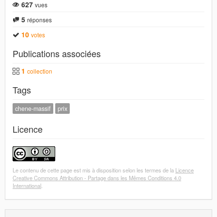
627
vues
5
réponses
10
votes
Publications associées
1
collection
Tags
chene-massif
prix
Licence
Le contenu de cette page est mis à disposition selon les termes de la
Licence
Creative Commons Attribution - Partage dans les Mêmes Conditions 4.0
International
.