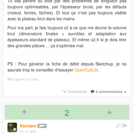
Tu vas perdre du bois par des problèmes de longueur pas
toujours optimisables, par l'épaisseur brute, par les défauts
(noeud, fentes, tâches). Et tout ça n'est pas toujours visible
avec le plateau brut dans les mains.
Pour ma part, je fais toujours x2 à ce que me donne le volume
brut (dimensions finales + surcôtes et adaptation aux
épaisseurs standard de plateau). Et même x2.5 si je dois tirer
des grandes pièces ... ça s'optimise mal.
PS : Pour générer ta fiche de débit depuis Sketchup, je ne
saurais trop te conseiller d'essayer
OpenCutList
.
Mis à jour
il y a 7 ans
Commenter
4 commentaires
2
Kentaro
il y a 7 ans