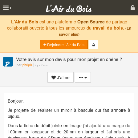
L'Air du Bois
est une plateforme
Open Source
de partage
collaboratif ouverte à tous les amoureux du
travail du bois
.
(En
savoir plus)
Rejoindre l'Air du Bois
Votre avis sur mon devis pour mon projet en chêne ?
par
philipili
il y a 7 ans
J'aime
Bonjour,
Je projette de réaliser un miroir à bascule qui fait armoire à
bijoux.
Dans la fiche de débit jointe en image j'ai ajouté une marge de
100mm en longueur et de 20mm en largeur et j'ai pris une
épaisseur brute de 25mm (pour une épaisseur finie voulu à