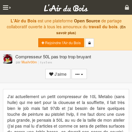
L'Air du Bois
est une plateforme
Open Source
de partage
collaboratif ouverte à tous les amoureux du
travail du bois
.
(En
savoir plus)
Rejoindre l'Air du Bois
Compresseur 50L pas trop trop bruyant
par
Mushr00m
il y a 5 ans
J'aime
J'ai actuellement un petit compresseur de 10L Metabo (sans
huile) qui me sert pour la cloueuse et la soufflette, il fait très
bien le job mais fait 97db et j'ai besoin de faire quelques
touche de peinture au pistolet hvlp, il me faut donc une cuve
plus grande, je pensais à 50L au vu de la taille de mon atelier
(j'ai pas mal lu d'articles et comme ce sera de petites surfaces
du genre une table basse, ça devrait pas poser de soucis).