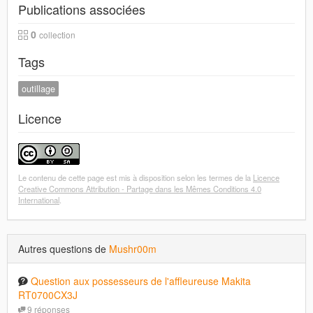
Publications associées
0
collection
Tags
outillage
Licence
Le contenu de cette page est mis à disposition selon les termes de la
Licence
Creative Commons Attribution - Partage dans les Mêmes Conditions 4.0
International
.
Autres questions de
Mushr00m
Question aux possesseurs de l'affleureuse Makita
RT0700CX3J
9 réponses