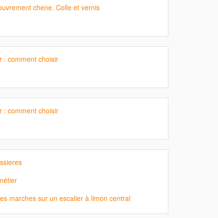
couvrement chene. Colle et vernis
ir : comment choisir
ir : comment choisir
issieres
métier
 des marches sur un escalier à limon central