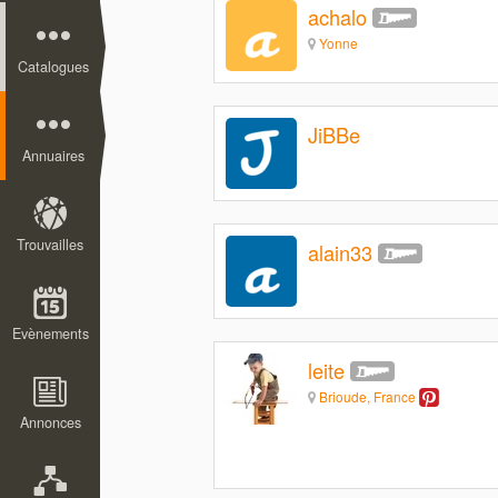
achalo
Yonne
Catalogues
JiBBe
Annuaires
Trouvailles
alain33
Evènements
leite
Brioude, France
Annonces