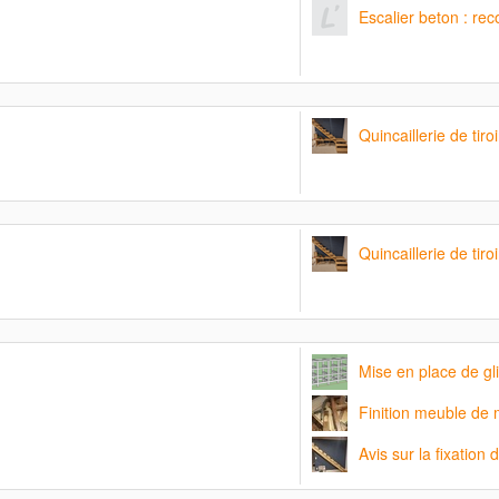
Escalier beton : re
Quincaillerie de tiro
Quincaillerie de tiro
Mise en place de gl
Finition meuble de 
Avis sur la fixation