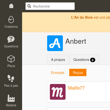
L'Air du Bois
est une p
Créations
Anbert
Questions
A propos
Questions
8
Plans
Envoyés
Reçus
Pas à pas
Malife77
Ateliers