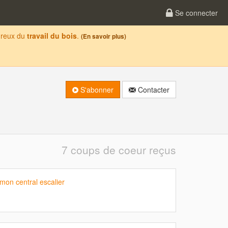
Se connecter
oureux du
travail du bois
.
(En savoir plus)
S'abonner
Contacter
7 coups de coeur reçus
mon central escalier