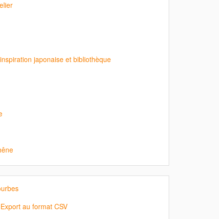
elier
inspiration japonaise et bibliothèque
e
chêne
ourbes
 Export au format CSV