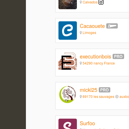
Calvados
Cacaouete
Limoges
executionbois
54290 nancy France
mickl25
69170 les sauvages
auxbo
Surfoo