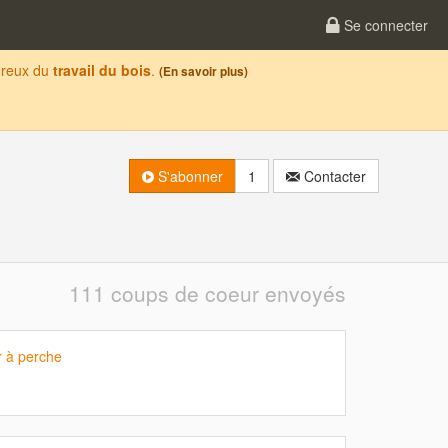
Se connecter
oureux du
travail du bois
.
(En savoir plus)
S'abonner
1
Contacter
111 coups de coeur envoyés
r à perche