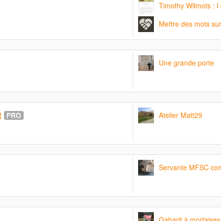
Timothy Wilmots : I
Mettre des mots sur 
Une grande porte
t
Atelier Matt29
Servante MFSC co
Gabarit à mortaises