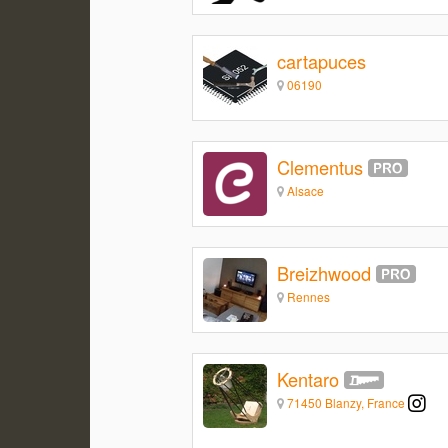
cartapuces
06190
Clementus
Alsace
Breizhwood
Rennes
Kentaro
71450 Blanzy, France