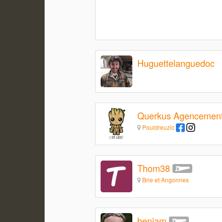
Huguettelanguedoc
Querkus Agencemen
Pouldreuzic
Thom38
Brie et Angonnes
benjam