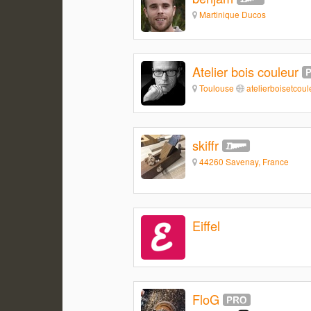
Martinique Ducos
Atelier bois couleur
Toulouse
atelierboisetcoule
skiffr
44260 Savenay, France
Eiffel
FloG