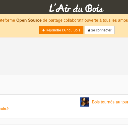
lateforme
Open Source
de partage collaboratif ouverte à tous les am
Rejoindre l'Air du Bois
Se connecter
Bols tournés au tou
ain.fr