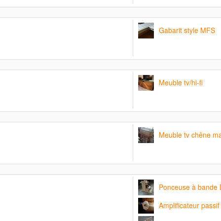
Gabarit style MFS
Meuble tv/hi-fi
Meuble tv chêne ma
Ponceuse à bande 
Amplificateur passif