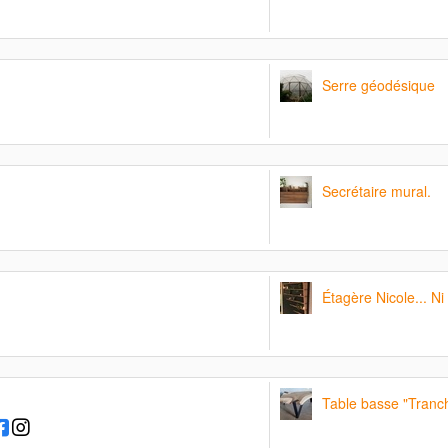
Serre géodésique
Secrétaire mural.
Étagère Nicole... Ni 
Table basse "Tranc