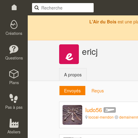
L'Air du Bois
est une p
Créations
ericj
Questions
A propos
Plans
Envoyés
Reçus
Pas à pas
ludo56
locoal-mendon
demainenm
Ateliers