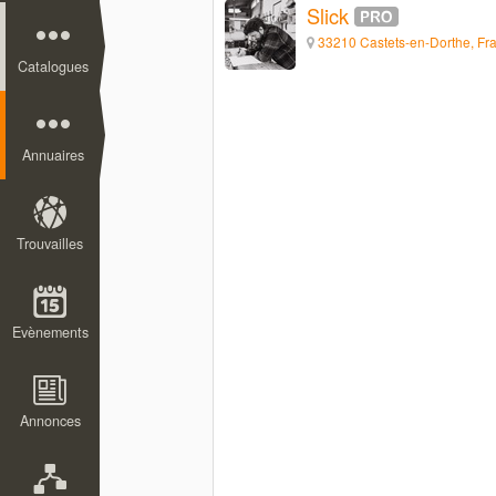
Slick
33210 Castets-en-Dorthe, Fr
Catalogues
Annuaires
Trouvailles
Evènements
Annonces