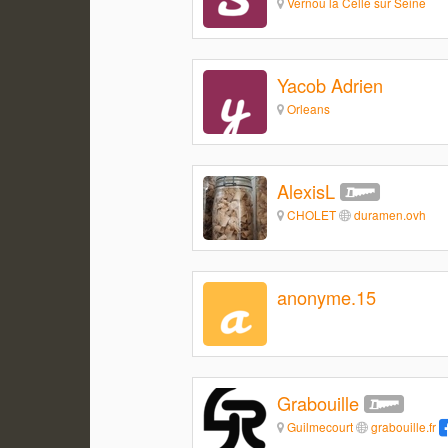
Vernou la Celle sur Seine
Yacob Adrien
Orleans
AlexisL
CHOLET
duramen.ovh
anonyme.15
Grabouille
Guilmecourt
grabouille.fr