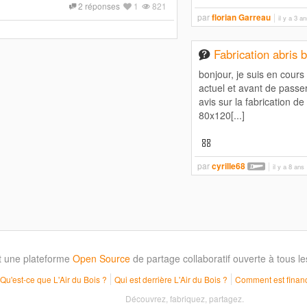
2 réponses
1
821
par
florian Garreau
il y a 3 a
Fabrication abris 
bonjour, je suis en cour
actuel et avant de passer
avis sur la fabrication de
80x120[...]
par
cyrille68
il y a 8 ans
t une plateforme
Open Source
de partage collaboratif ouverte à tous 
Qu'est-ce que L'Air du Bois ?
Qui est derrière L'Air du Bois ?
Comment est financ
Découvrez, fabriquez, partagez.