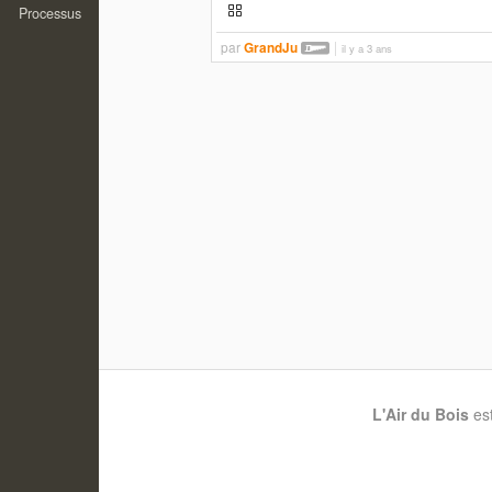
Processus
par
GrandJu
il y a 3 ans
L'Air du Bois
es