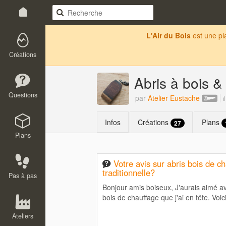
L'Air du Bois
est une p
Créations
Abris à bois &
Questions
par
Atelier Eustache
i
Infos
Créations
Plans
27
Plans
Votre avis sur abris bois de c
traditionnelle?
Pas à pas
Bonjour amis boiseux, J'aurais aimé avo
bois de chauffage que j'ai en tête. Voici
Ateliers