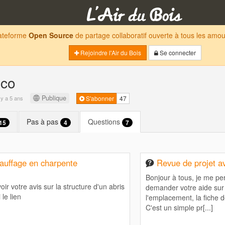
lateforme
Open Source
de partage collaboratif ouverte à tous les am
Rejoindre l'Air du Bois
Se connecter
 co
Publique
l y a 5 ans
S'abonner
47
Pas à pas
Questions
15
4
7
hauffage en charpente
Revue de projet a
Bonjour à tous, je me pe
ir votre avis sur la structure d'un abris
demander votre aide sur 
 le lien
l'emplacement, la fiche d
C'est un simple pr[...]