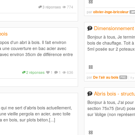
3 réponses
774
par
olivier-inge-bricoleur
Dimensionnement 
bois
Bonjour à tous, Je termin
pos d'un abri à bois. Il fait environ
bois de chauffage. Toit à
a une couverture en bac acier avec
5ml posée sur 2 poteaux a
 avec environ 35cm de différence entre
2 réponses
1
1
636
par
De l'air au bois
il 
Abris bois - struct
Bonjour à tous, J'ai pour
 qui me sert d'abris bois actuellement,
section 75x75 (brut) pos
ne vieille pergola en acier, avec toile
sur Volige (non représent
 en bois, sur plots béton.[...]