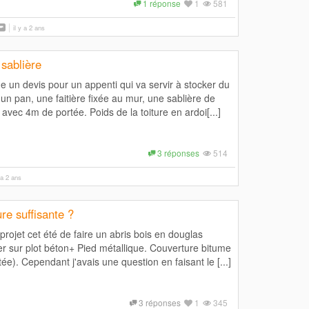
1 réponse
1
581
il y a 2 ans
sablière
e un devis pour un appenti qui va servir à stocker du
 un pan, une faitière fixée au mur, une sablière de
vec 4m de portée. Poids de la toiture en ardoi[...]
3 réponses
514
y a 2 ans
ure suffisante ?
 projet cet été de faire un abris bois en douglas
er sur plot béton+ Pied métallique. Couverture bitume
ée). Cependant j'avais une question en faisant le [...]
3 réponses
1
345