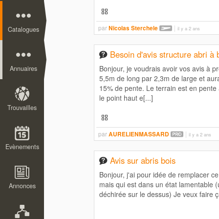
par
Nicolas Sterchele
Catalogues
il y a 2 ans
Besoin d'avis structure abri à 
Bonjour, je voudrais avoir vos avis à pro
Annuaires
5,5m de long par 2,3m de large et aur
15% de pente. Le terrain est en pente
le point haut e[...]
Trouvailles
par
AURELIENMASSARD
il y a 2 ans
Evènements
Avis sur abris bois
Bonjour, j'ai pour idée de remplacer ce
mais qui est dans un état lamentable (u
Annonces
déchirée sur le dessus) Je veux faire ça