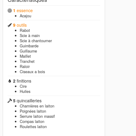
1
essence
Acajou
9
outils
Rabot
Scie à main
Scie à chantourner
Guimbarde
Guillaume
Maillet
Tranchet
Raloir
Ciseaux a bois
2
finitions
Cire
Huiles
5
quincailleries
Charnières en laiton
Poignées laiton
Serrure laiton massif
Compas laiton
Roulettes laiton