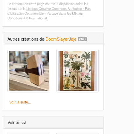
Le contenu de cette page est mis à disposition selon les
termes de la
Licence Creative Commons Attribution - Pas
d’Utilisation Commerciale - Partage dans les Mêmes
Conditions 4.0 International
.
Autres créations de
DoomSlayerJeje
Voir la suite...
Voir aussi