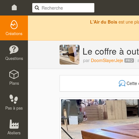
L'Air du Bois
est une p
Créations
Le coffre à out
Questions
par
DoomSlayerJeje
i
Cette 
Plans
Pas à pas
Ateliers