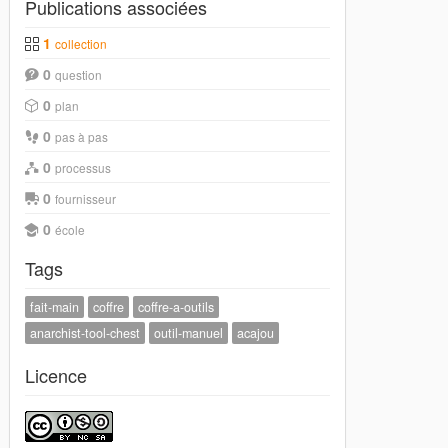
Publications associées
1
collection
0
question
0
plan
0
pas à pas
0
processus
0
fournisseur
0
école
Tags
fait-main
coffre
coffre-a-outils
anarchist-tool-chest
outil-manuel
acajou
Licence