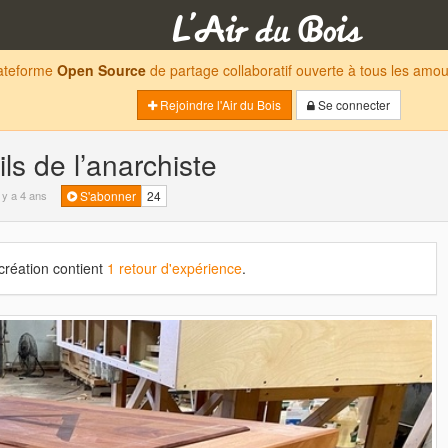
lateforme
Open Source
de partage collaboratif ouverte à tous les am
Rejoindre l'Air du Bois
Se connecter
ils de l’anarchiste
l y a 4 ans
S'abonner
24
création contient
1 retour d'expérience
.