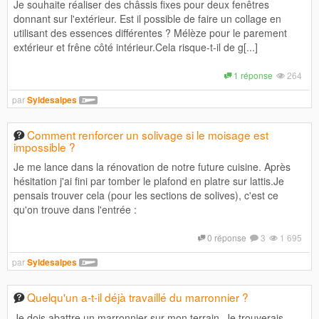
Je souhaite réaliser des châssis fixes pour deux fenêtres
donnant sur l'extérieur. Est il possible de faire un collage en
utilisant des essences différentes ? Mélèze pour le parement
extérieur et frêne côté intérieur.Cela risque-t-il de g[...]
1 réponse
264
par
Syldesalpes
Comment renforcer un solivage si le moisage est
impossible ?
Je me lance dans la rénovation de notre future cuisine. Après
hésitation j'ai fini par tomber le plafond en platre sur lattis.Je
pensais trouver cela (pour les sections de solives), c'est ce
qu'on trouve dans l'entrée :
0 réponse
3
1 695
par
Syldesalpes
Quelqu'un a-t-il déjà travaillé du marronnier ?
Je dois abattre un marronnier sur mon terrain. Je trouverais