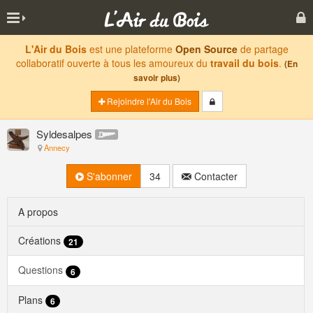
L'Air du Bois
est une plateforme
Open Source
de partage
collaboratif ouverte à tous les amoureux du
travail du bois
.
(En
savoir plus)
Rejoindre l'Air du Bois
Syldesalpes
Annecy
S'abonner
34
Contacter
A propos
Créations
21
Questions
6
Plans
6