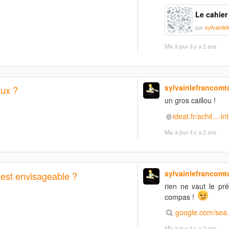
Le cahier 
par
sylvainle
Mis à jour
il y a 2 ans
sylvainlefrancomt
aux ?
un gros caillou !
ideat.fr/achil...-i
Mis à jour
il y a 2 ans
sylvainlefrancomt
est envisageable ?
rien ne vaut le pr
compas !
google.com/se
Mis à jour
il y a 2 ans