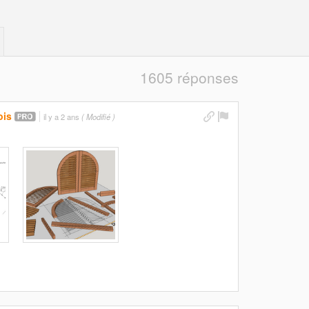
1605 réponses
ois
il y a 2 ans
( Modifié )