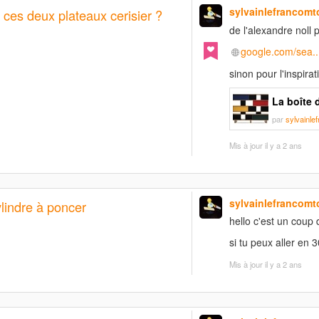
sylvainlefrancomt
 ces deux plateaux cerisier ?
de l'alexandre noll 
google.com/sea.
sinon pour l'inspirati
La boîte d
par
sylvainle
Mis à jour
il y a 2 ans
sylvainlefrancomt
lindre à poncer
hello c'est un coup d
si tu peux aller en 3
Mis à jour
il y a 2 ans