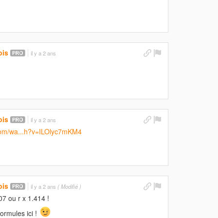
ois
il y a 2 ans
ois
il y a 2 ans
om/wa...h?v=ILOlyc7mKM4
ois
il y a 2 ans
( Modifié )
07 ou r x 1.414 !
ormules ici !