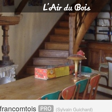
efrancomtois
(
Sylvain Guichard
)