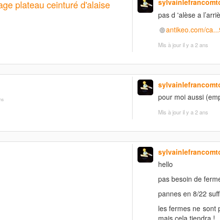
sylvainlefrancomt
ge plateau ceinturé d'alaise
pas d 'alèse a l’arri
antikeo.com/ca..
Mis à jour
il y a 2 ans
sylvainlefrancomt
pour moi aussi (empi
ans
Mis à jour
il y a 2 ans
sylvainlefrancomt
hello
pas besoin de ferme
pannes en 8/22 suff
les fermes ne sont 
mais cela tiendra !