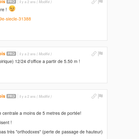
ois
il y a 2 ans
( Modifié )
ère !
.9e-siecle-31388
ois
il y a 2 ans
( Modifié )
rique) 12/24 d'office a partir de 5.50 m !
ois
il y a 2 ans
( Modifié )
 centrale a moins de 5 metres de portée!
isent !
pas très "orthodoxes" (perte de passage de hauteur)