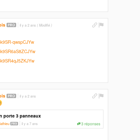
ois
il y a 2 ans
( Modifié )
.:Bk9SR-qwspCJYw
..:Bk9SR6aS8ZCJYw
.:Bk9SR4qJ5ZKJYw
ois
il y a 2 ans
n porte 3 panneaux
athieu
il y a 7 ans
3 réponses