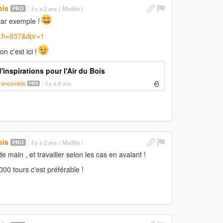
ois
il y a 2 ans
( Modifié )
par exemple !
..h=937&dpr=1
on c'est ici !
'inspirations pour l'Air du Bois
francomtois
il y a 8 ans
ois
il y a 2 ans
( Modifié )
e main , et travailler selon les cas en avalant !
000 tours c'est préférable !