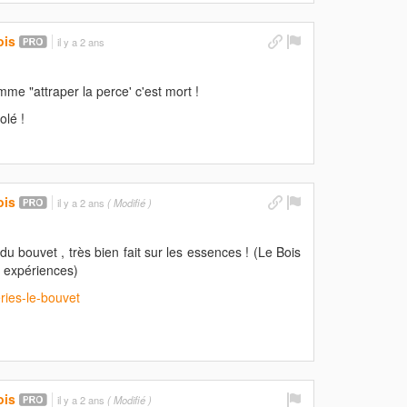
ois
il y a 2 ans
mme "attraper la perce' c'est mort !
olé !
ois
il y a 2 ans
( Modifié )
du bouvet , très bien fait sur les essences ! (Le Bois
 expériences)
eries-le-bouvet
ois
il y a 2 ans
( Modifié )