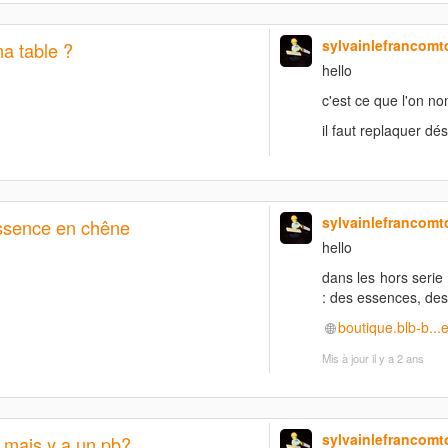
sylvainlefrancomt
a table ?
hello
c'est ce que l'on no
il faut replaquer dés
sylvainlefrancomt
ssence en chêne
hello
dans les hors serie 
: des essences, des
boutique.blb-b...
Mis à jour
il y a 2 ans
sylvainlefrancomt
e mais y a un pb?