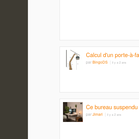
Calcul d'un porte-à-f
par
BingoDS
il y a 2 ans
Ce bureau suspendu 
par
Jimari
il y a 2 ans