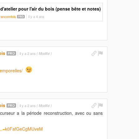
d'atelier pour l'air du bois (pense bête et notes)
francomtois
il y a 4 ans
ois
il y a 2 ans
( Modifié )
ntemporelles/
ois
il y a 2 ans
( Modifié )
écurseur a la période reconstruction, avec ou sans
a...=k0FafGeCgMUveM