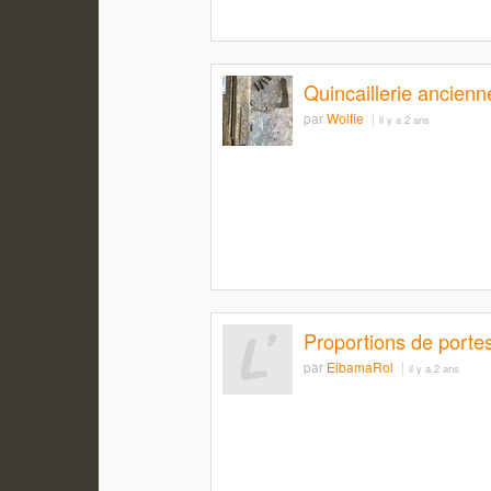
Quincaillerie ancienn
par
Wolfie
il y a 2 ans
Proportions de portes
par
ElbamaRol
il y a 2 ans