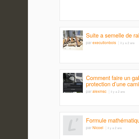
Suite a semelle de ra
par
executionbois
il y a 2 ans
Comment faire un ga
protection d’une cam
par
alexmsc
il y a 2 ans
Formule mathématiq
par
Nicoel
il y a 2 ans