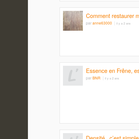
Comment restaurer m
par
anne63000
il y a 2 ans
Essence en Frêne, e
par
BNR
il y a 2 ans
Densité , c’est simpl