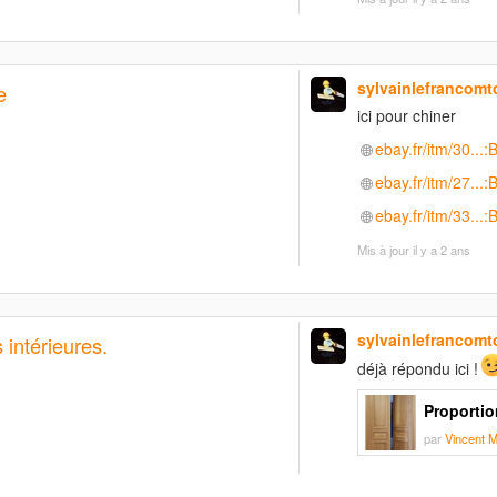
sylvainlefrancomt
e
ici pour chiner
ebay.fr/itm/30..
ebay.fr/itm/27.
ebay.fr/itm/33..
Mis à jour
il y a 2 ans
sylvainlefrancomt
 intérieures.
déjà répondu ici !
Proportio
par
Vincent M