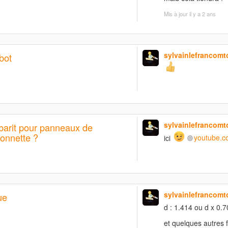
Mis à jour
il y a 2 ans
sylvainlefrancomt
bot
sylvainlefrancomt
barit pour panneaux de
ionnette ?
ici
youtube.c
sylvainlefrancomt
ue
d : 1.414 ou d x 0.7
et quelques autres f