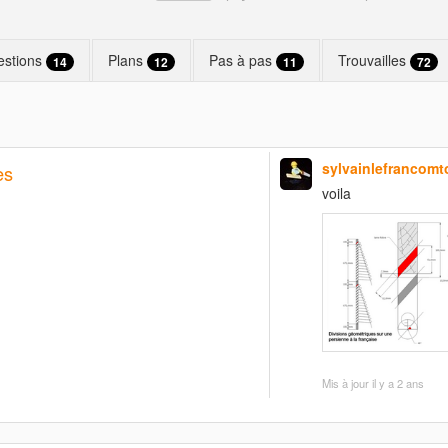
estions
Plans
Pas à pas
Trouvailles
14
12
11
72
sylvainlefrancomt
es
voila
Mis à jour
il y a 2 ans