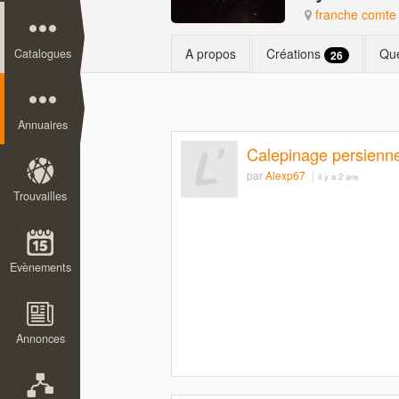
franche comte
A propos
Créations
Qu
Catalogues
26
Annuaires
Calepinage persienn
par
Alexp67
il y a 2 ans
Trouvailles
Evènements
Annonces