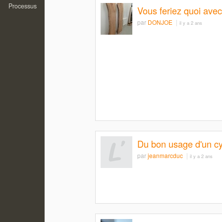
Processus
Vous feriez quoi avec
par
DONJOE
il y a 2 ans
Du bon usage d'un cy
par
jeanmarcduc
il y a 2 ans